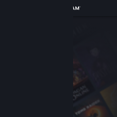
Logg inn
Butikk
Samfunn
Om
Kundestøtte
Bytt språk
Skaff deg Steam-appen på mobil
Vis skrivebordsversjon