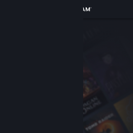
Logg inn
Butikk
Samfunn
Om
Kundestøtte
Bytt språk
Skaff deg Steam-appen på mobil
Vis skrivebordsversjon