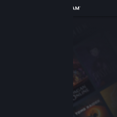
Logg inn
Butikk
Samfunn
Om
Kundestøtte
Bytt språk
Skaff deg Steam-appen på mobil
Vis skrivebordsversjon