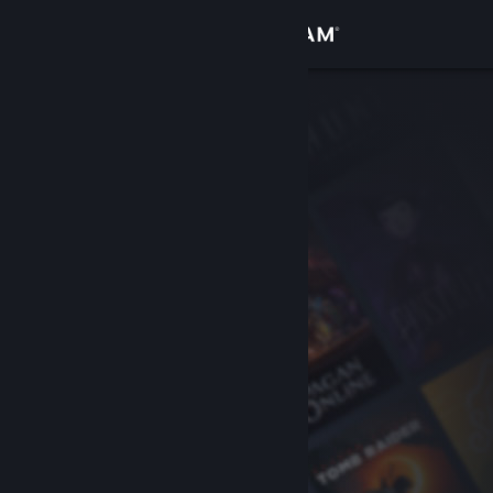
Logg inn
Butikk
Samfunn
Om
Kundestøtte
Bytt språk
Skaff deg Steam-appen på mobil
Vis skrivebordsversjon