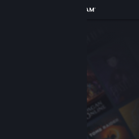
Logg inn
Butikk
Samfunn
Om
Kundestøtte
Bytt språk
Skaff deg Steam-appen på mobil
Vis skrivebordsversjon