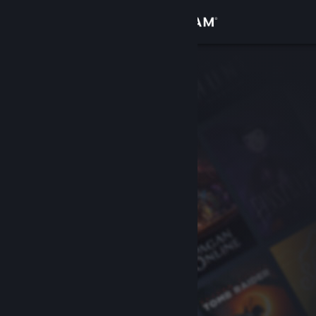
Logg inn
Butikk
Samfunn
Om
Kundestøtte
Bytt språk
Skaff deg Steam-appen på mobil
Vis skrivebordsversjon