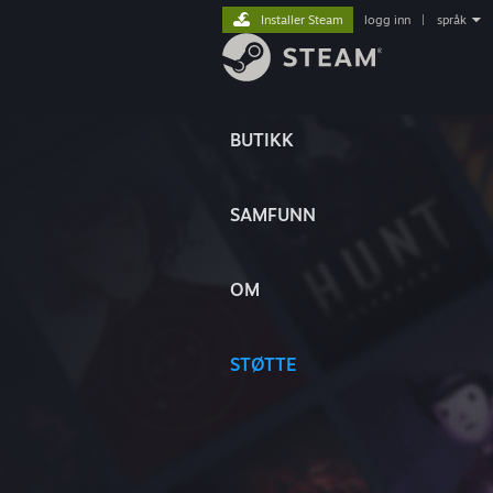
Installer Steam
logg inn
|
språk
BUTIKK
SAMFUNN
OM
STØTTE