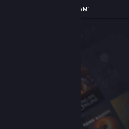
Logg inn
Butikk
Samfunn
Om
Kundestøtte
Bytt språk
Skaff deg Steam-appen på mobil
Vis skrivebordsversjon