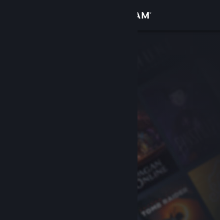
Logg inn
Butikk
Samfunn
Om
Kundestøtte
Bytt språk
Skaff deg Steam-appen på mobil
Vis skrivebordsversjon