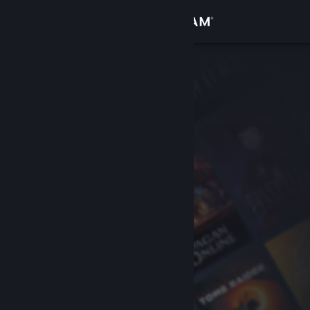
Logg inn
Butikk
Samfunn
Om
Kundestøtte
Bytt språk
Skaff deg Steam-appen på mobil
Vis skrivebordsversjon