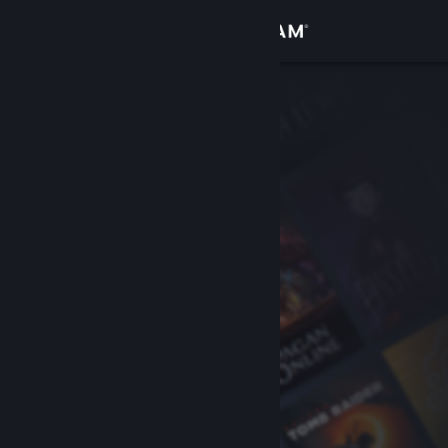
Logg inn
Butikk
Samfunn
Om
Kundestøtte
Bytt språk
Skaff deg Steam-appen på mobil
Vis skrivebordsversjon