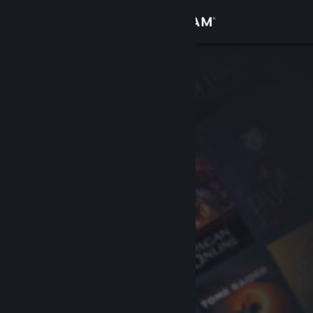
Logg inn
Butikk
Samfunn
Om
Kundestøtte
Bytt språk
Skaff deg Steam-appen på mobil
Vis skrivebordsversjon