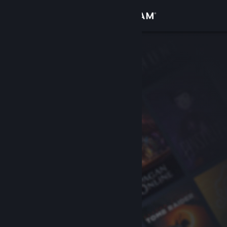
Logg inn
Butikk
Samfunn
Om
Kundestøtte
Bytt språk
Skaff deg Steam-appen på mobil
Vis skrivebordsversjon