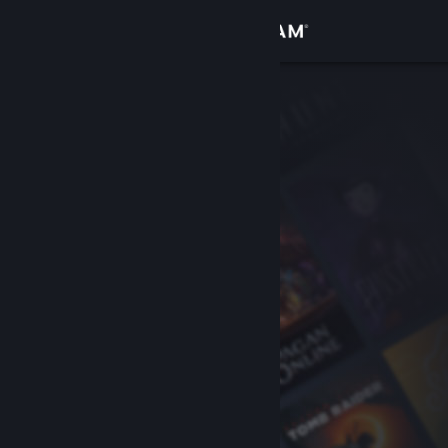
Logg inn
Butikk
Samfunn
Om
Kundestøtte
Bytt språk
Skaff deg Steam-appen på mobil
Vis skrivebordsversjon