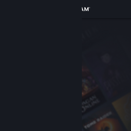
Logg inn
Butikk
Samfunn
Om
Kundestøtte
Bytt språk
Skaff deg Steam-appen på mobil
Vis skrivebordsversjon