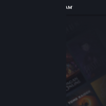
Logg inn
Butikk
Samfunn
Om
Kundestøtte
Bytt språk
Skaff deg Steam-appen på mobil
Vis skrivebordsversjon