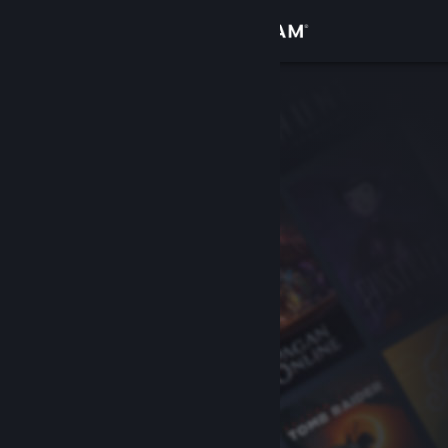
Logg inn
Butikk
Samfunn
Om
Kundestøtte
Bytt språk
Skaff deg Steam-appen på mobil
Vis skrivebordsversjon