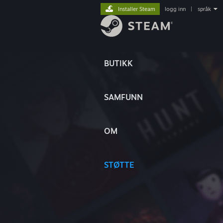
Installer Steam
logg inn
|
språk
BUTIKK
SAMFUNN
OM
STØTTE