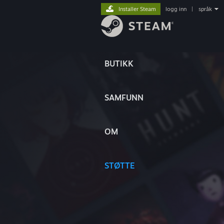
Installer Steam
logg inn
|
språk
BUTIKK
SAMFUNN
OM
STØTTE