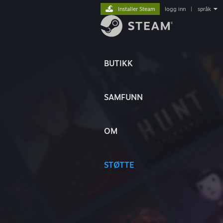
Installer Steam
logg inn
|
språk
BUTIKK
SAMFUNN
OM
STØTTE