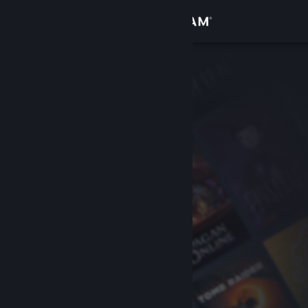
Logg inn
Butikk
Samfunn
Om
Kundestøtte
Bytt språk
Skaff deg Steam-appen på mobil
Vis skrivebordsversjon