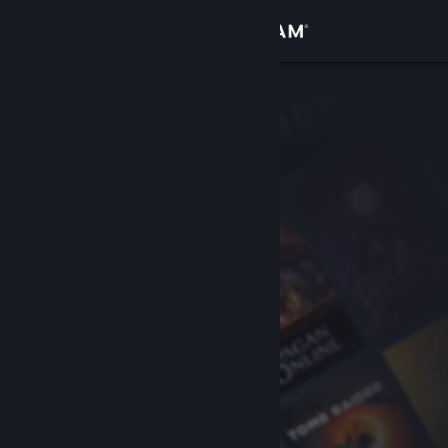
Logg inn
Butikk
Samfunn
Om
Kundestøtte
Bytt språk
Skaff deg Steam-appen på mobil
Vis skrivebordsversjon