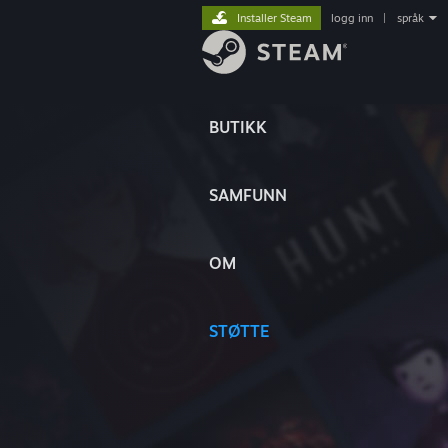
Installer Steam
logg inn
|
språk
BUTIKK
SAMFUNN
OM
STØTTE