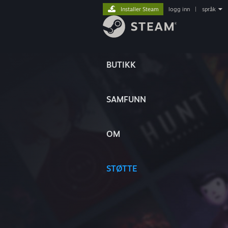
Installer Steam
logg inn
|
språk
BUTIKK
SAMFUNN
OM
STØTTE