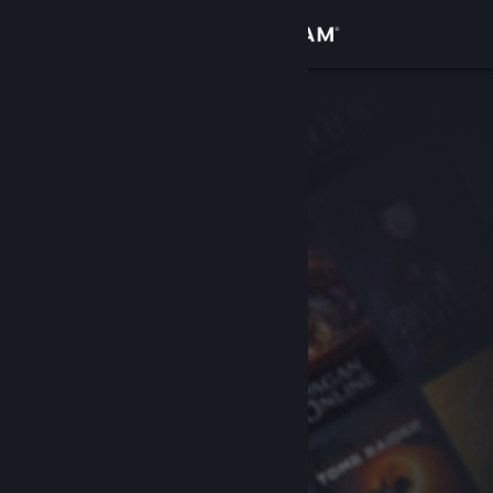
Logg inn
Butikk
Samfunn
Om
Kundestøtte
Bytt språk
Skaff deg Steam-appen på mobil
Vis skrivebordsversjon