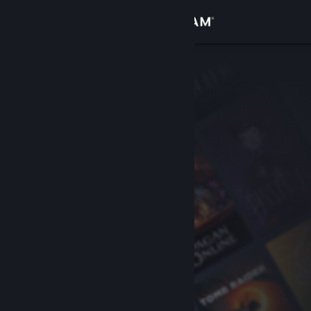
Logg inn
Butikk
Samfunn
Om
Kundestøtte
Bytt språk
Skaff deg Steam-appen på mobil
Vis skrivebordsversjon