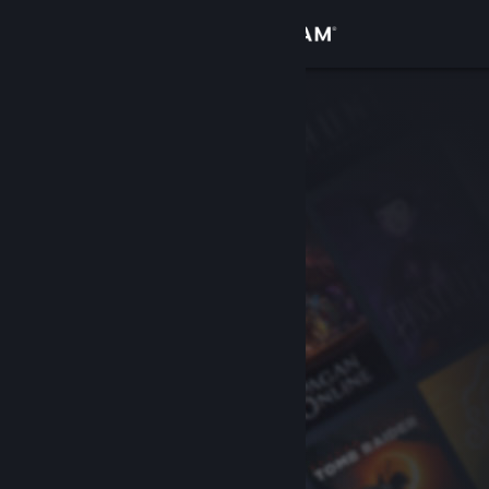
Logg inn
Butikk
Samfunn
Om
Kundestøtte
Bytt språk
Skaff deg Steam-appen på mobil
Vis skrivebordsversjon