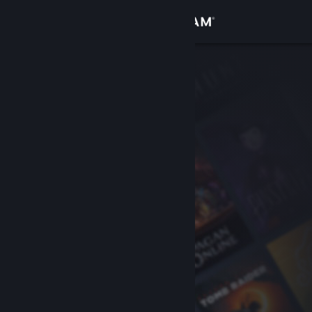
Logg inn
Butikk
Samfunn
Om
Kundestøtte
Bytt språk
Skaff deg Steam-appen på mobil
Vis skrivebordsversjon