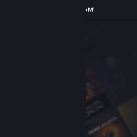
Logg inn
Butikk
Samfunn
Om
Kundestøtte
Bytt språk
Skaff deg Steam-appen på mobil
Vis skrivebordsversjon