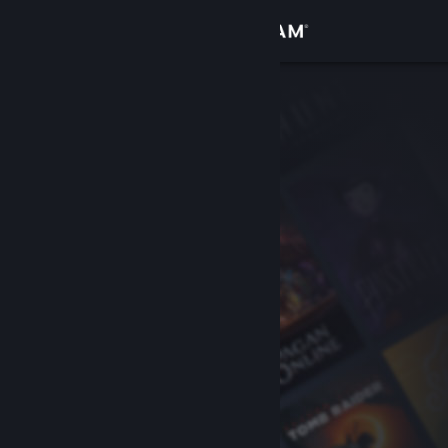
Logg inn
Butikk
Samfunn
Om
Kundestøtte
Bytt språk
Skaff deg Steam-appen på mobil
Vis skrivebordsversjon