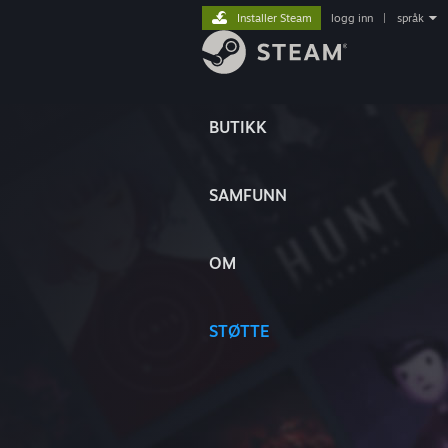
Installer Steam
logg inn
|
språk
BUTIKK
SAMFUNN
OM
STØTTE