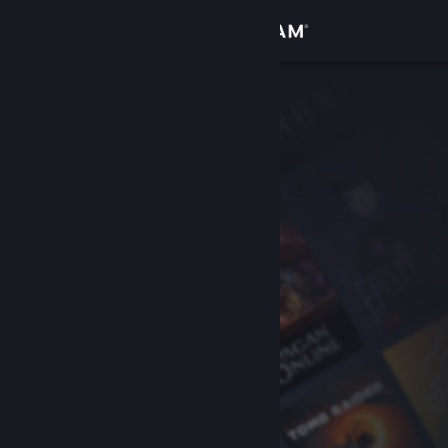
Logg inn
Butikk
Samfunn
Om
Kundestøtte
Bytt språk
Skaff deg Steam-appen på mobil
Vis skrivebordsversjon