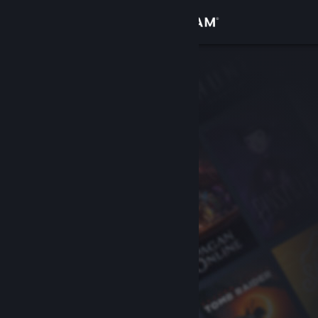
Logg inn
Butikk
Samfunn
Om
Kundestøtte
Bytt språk
Skaff deg Steam-appen på mobil
Vis skrivebordsversjon