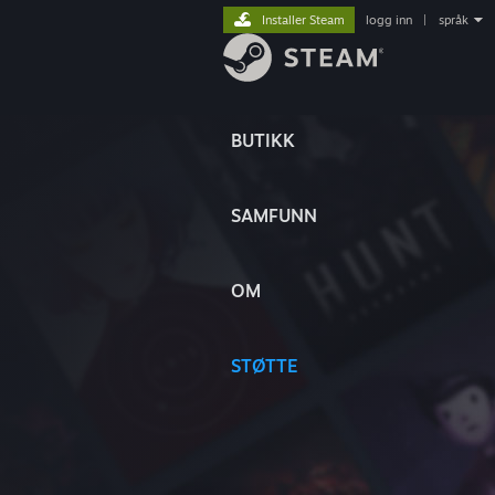
Installer Steam
logg inn
|
språk
BUTIKK
SAMFUNN
OM
STØTTE