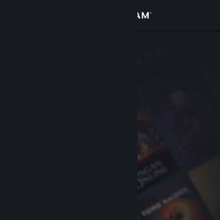
Logg inn
Butikk
Samfunn
Om
Kundestøtte
Bytt språk
Skaff deg Steam-appen på mobil
Vis skrivebordsversjon