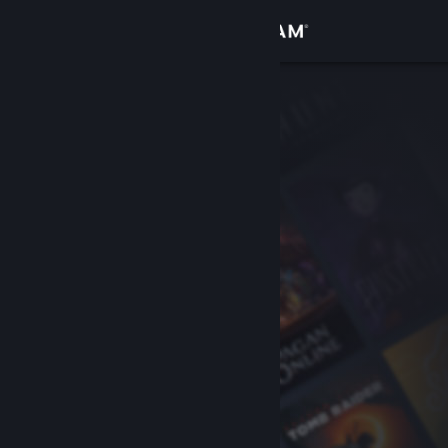
Logg inn
Butikk
Samfunn
Om
Kundestøtte
Bytt språk
Skaff deg Steam-appen på mobil
Vis skrivebordsversjon