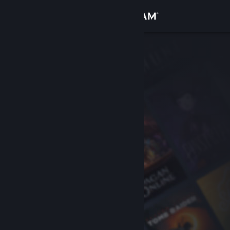
Logg inn
Butikk
Samfunn
Om
Kundestøtte
Bytt språk
Skaff deg Steam-appen på mobil
Vis skrivebordsversjon