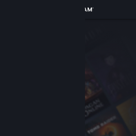
Logg inn
Butikk
Samfunn
Om
Kundestøtte
Bytt språk
Skaff deg Steam-appen på mobil
Vis skrivebordsversjon