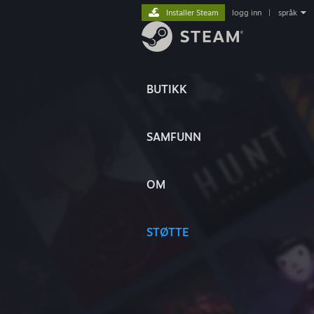
Installer Steam
logg inn
|
språk
BUTIKK
SAMFUNN
OM
STØTTE