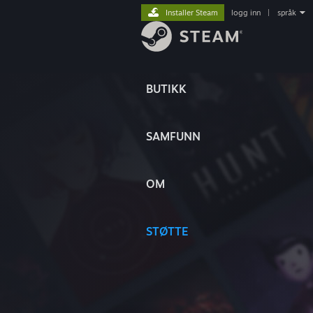
Installer Steam
logg inn
|
språk
BUTIKK
SAMFUNN
OM
STØTTE