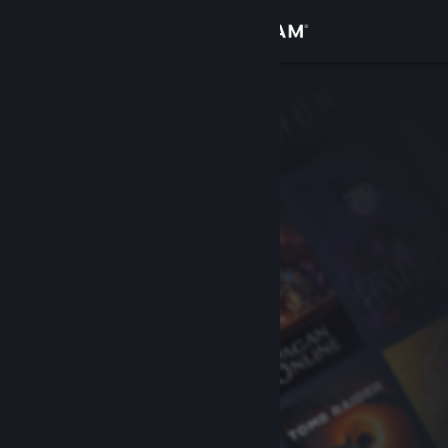
Logg inn
Butikk
Samfunn
Om
Kundestøtte
Bytt språk
Skaff deg Steam-appen på mobil
Vis skrivebordsversjon