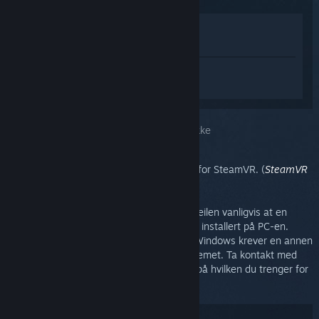
Vis i butikken
Vis i biblioteket
Logg inn
for å få tilpasset hjelp med
SteamVR.
Du valgte problemet:
Lydspeiling støttes ikke
Du kan aktivere lydspeiling i innstillingene for SteamVR. (
SteamVR
>
Innstillinger
>
Lyd
>
Speil lyd til enhet
)
På N-versjoner av Windows betyr denne feilen vanligvis at en
nødvendig Media Feature Pack ikke er blitt installert på PC-en.
Merk: Det er mulig at andre versjoner av Windows krever en annen
Media Feature Pack for å fikse dette problemet. Ta kontakt med
Microsofts kundestøtte hvis du er usikker på hvilken du trenger for
Windows-versjonen du bruker.