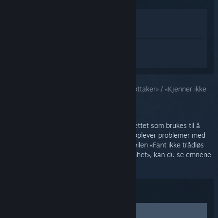
Vis i butikken
Vis i biblioteket
Logg inn
for å få tilpasset hjelp med
SteamVR.
Du valgte problemet:
«Fant ikke trådløs mottaker» / «Kjenner ikke
igjen USB-enhet»
Det er to trådløse mottakere i Vive-hodesettet som brukes til å
kommunisere med kontrollerne. Hvis du opplever problemer med
de trådløse mottakerne, eller hvis du får feilen «Fant ikke trådløs
mottaker» eller «Kjenner ikke igjen USB-enhet», kan du se emnene
nedenfor for forslag til feilsøking.
Feilsøking:
Sjekk Vive-hodesettets USB-status