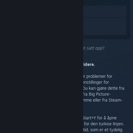
Vis i butikken
Logg inn
for å få tilpasset hjelp med
Steam Link.
Du valgte problemet:
Hvordan er nettverket satt opp?
Slå på ytelsesinformasjonen før du går videre.
Du kan se om det er nettverket som skaper problemer for
strømmingen ved å gå til avanserte klientinnstillinger for
strømming, og slå på ytelsesinformasjon. Du kan gjøre dette fra
Steam Links innstillinger før du strømmer, fra Big Picture-
innstillingene etter at du har startet å strømme eller fra Steam-
overlegget mens du er i et spill.
Mens du strømmer kan du trykke F6 eller Start+Y for å åpne
ytelsesgrafen, og se etter store stigninger for den turkise linjen.
Dette tyder på veldig varierende nettverkstid, som er et tydelig