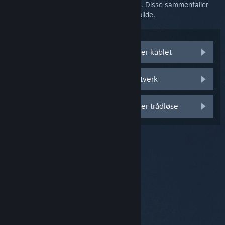
tegn på nettverksproblemer for strømming. Disse sammenfaller
som regel med videohakking eller frosset bilde.
Både datamaskinen og Steam Link er kablet
Jeg har både kablet og trådløst nettverk
Både datamaskinen og Steam Link er trådløse
© Valve Corporation. Alle rettigheter reservert. Alle
varemerker tilhører sine respektive eiere i USA og