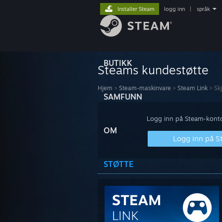
Installer Steam
logg inn
|
språk
BUTIKK
Steams kundestøtte
Hjem
>
Steam-maskinvare
>
Steam Link
>
Sk
SAMFUNN
Logg inn på Steam-kontoe
OM
Logg inn på 
STØTTE