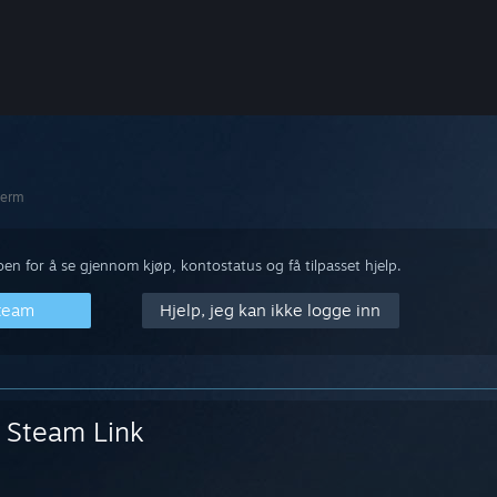
jerm
n for å se gjennom kjøp, kontostatus og få tilpasset hjelp.
Steam
Hjelp, jeg kan ikke logge inn
Steam Link