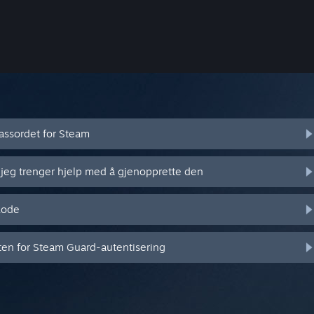
assordet for Steam
 jeg trenger hjelp med å gjenopprette den
kode
eten for Steam Guard-autentisering