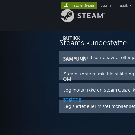
Installer Steam
logg inn
|
språk
BUTIKK
Steams kundestøtte
Jeg har glemt kontonavnet eller p
SAMFUNN
Steam-kontoen min ble stjålet og
OM
Jeg mottar ikke en Steam Guard-
STØTTE
Jeg slettet eller mistet mobilenh