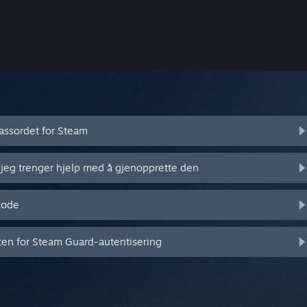
assordet for Steam
 jeg trenger hjelp med å gjenopprette den
kode
eten for Steam Guard-autentisering