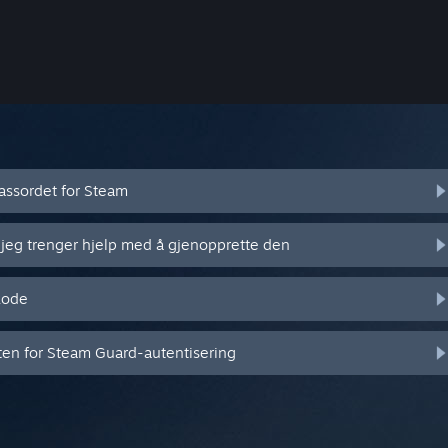
assordet for Steam
 jeg trenger hjelp med å gjenopprette den
kode
eten for Steam Guard-autentisering