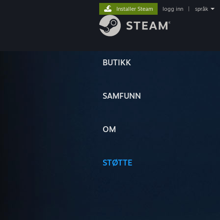
Installer Steam
logg inn
|
språk
BUTIKK
SAMFUNN
OM
STØTTE